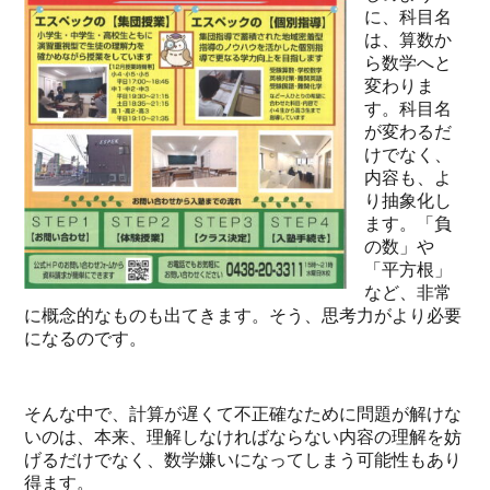
に、科目名
は、算数か
ら数学へと
変わりま
す。科目名
が変わるだ
けでなく、
内容も、よ
り抽象化し
ます。「負
の数」や
「平方根」
など、非常
に概念的なものも出てきます。そう、思考力がより必要
になるのです。
そんな中で、計算が遅くて不正確なために問題が解けな
いのは、本来、理解しなければならない内容の理解を妨
げるだけでなく、数学嫌いになってしまう可能性もあり
得ます。