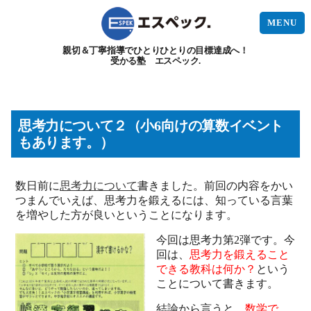
MENU
親切＆丁寧指導でひとりひとりの目標達成へ！
受かる塾 エスペック.
思考力について２（小6向けの算数イベント
もあります。）
数日前に
思考力について
書きました。前回の内容をかい
つまんでいえば、思考力を鍛えるには、知っている言葉
を増やした方が良いということになります。
今回は思考力第2弾です。今
回は、
思考力を鍛えること
できる教科は何か？
という
ことについて書きます。
結論から言うと、
数学で