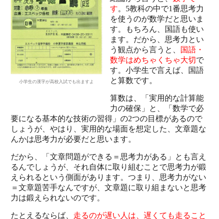
す
。5教科の中で1番思考力
を使うのが数学だと思いま
す。もちろん、国語も使い
ます。だから、思考力とい
う観点から言うと、
国語・
数学はめちゃくちゃ大切
で
す。小学生で言えば、国語
と算数です。
小学生の漢字が高校入試でも出ますよ
算数は、「実用的な計算能
力の確保」と、「数学で必
要になる基本的な技術の習得」の2つの目標があるので
しょうが、やはり、実用的な場面を想定した、文章題な
んかは思考力が必要だと思います。
だから、「文章問題ができる＝思考力がある」とも言え
るんでしょうが、それ自体に取り組むことで思考力が鍛
えられるという側面があります。つまり、思考力がない
＝文章題苦手なんですが、文章題に取り組まないと思考
力は鍛えられないのです。
たとえるならば、
走るのが遅い人は、遅くても走ること