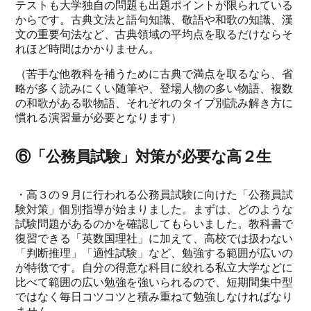
テストも大学独自の問題も出題ポイントが限られている
からです。古典文法と語句知識、敬語や和歌の知識、漢
文の重要句法など、古典領域の平均点を取るだけならそ
れほど時間はかかりません。
（苦手な他教科を補うために古典で満点を取るなら、省
略が多く読みにくい随筆や、登場人物の多い物語、複数
の和歌がある歌物語、それぞれのタイプ別読み解き方に
慣れる演習量が必要となります）
⑥「公務員試験」対策が必要な高２生
・高３の９月に行われる公務員試験に向けた「公務員試
験対策」個別指導が始まりました。まずは、どのような
試験問題があるのかを確認してもらいました。教科書で
復習できる「英数国理社」に加えて、高校では扱わない
「判断推理」「適性試験」など、勉強する範囲が広いの
が特徴です。自分の得意な科目に絞れる私立大学などに
比べて範囲の広い勉強を強いられるので、短期間集中型
ではなく毎日コツコツと積み重ねて勉強しなければなり