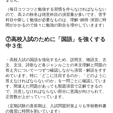
ません。
（毎日コツコツと勉強する習慣を作らなければならない
ので、高２の秋冬は得意科目の演習量が多いです。苦手
科目や新しく勉強が必要なものは、理解･納得･演習に時
間がかかるので徐々に勉強の割合を増やしていきます）
⑦高校入試のために「国語」を強くする
中３生
・高校入試の国語を強化するため、説明文、物語文、古
文、文法、詩歌など各ジャンルごとの本文理解と問題の
答え方について一つずつ確認しながら演習・解説をすす
めています。特に「どこに注目するのか」「どのように
答えなければならないのか」を一問ごとに確認していま
す。間違えた問題があっても類題演習で正解できるの
で、注意しなければならない部分に意識が向けられて、
正答数が上がっていっています。
（定期試験の直前期は、入試問題対策よりも学校教科書
の復習に時間を割いています）