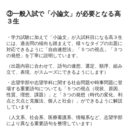
③一般入試で「小論文」が必要となる高
３生
・学力試験に加えて「小論文」が入試科目になる高３生
には、過去問の傾向も踏まえて、様々なタイプの出題に
対応できるように「自由連想法」「５つの視点」「３つ
の発想」を丁寧に説明しています。
（出題内容に合わせて、語句の連想、選定、順序、組み
立て、表現、がスムーズにできるようにします）
・志望学部や志望学科に関する社会問題や時事問題に登
場する重要語句についても「５つの視点（現状、原因、
性質、理想、課題）」と「３つの発想（時代の変化、利
点と欠点と克服法、個人と社会）」ができるように解説
しています。
（人文系、社会系、医療看護系、情報系など、志望学部
により異なる重要語句を整理しています）